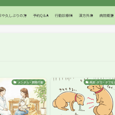
や久しぶりの方
予約Q＆A
行動診療科
漢方外来
病院概要
メンタル・問題行動
病気･ケガ・ケアな