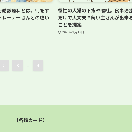
行動診療科とは、何をす
慢性の犬猫の下痢や嘔吐。食事治
トレーナーさんとの違い
だけで大丈夫？飼い主さんが出来
）
ことを提案
2025年2月16日
2
3
...
4
【各種カード】