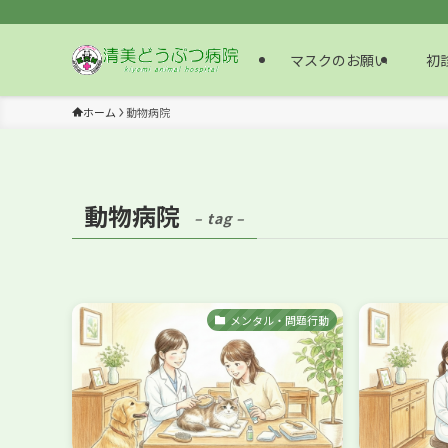
マスクのお願い
初診
ホーム
動物病院
動物病院
– tag –
メンタル・問題行動