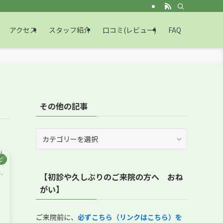
アクセス
スタッフ紹介
口コミ(レビュー)
FAQ
その他の記事
そ
の
他
ど
の
【初診や久しぶりのご来院の方へ おね
記
事
がい】
ご来院前に、
必ずこちら（リンクはこちら）を