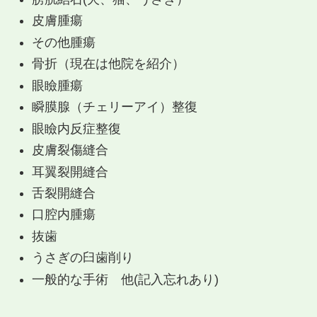
皮膚腫瘍
その他腫瘍
骨折（現在は他院を紹介）
眼瞼腫瘍
瞬膜腺（チェリーアイ）整復
眼瞼内反症整復
皮膚裂傷縫合
耳翼裂開縫合
舌裂開縫合
口腔内腫瘍
抜歯
うさぎの臼歯削り
一般的な手術 他(記入忘れあり)