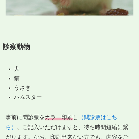
診察動物
犬
猫
うさぎ
ハムスター
事前に問診票を
カラー印刷
し
（問診票はこち
ら）
、ご記入いただけますと、待ち時間短縮に繋
がります。なお、印刷出来ない方でも、内容をご