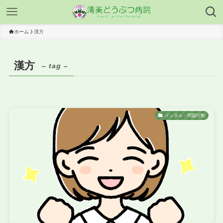
ホーム
漢方
漢方
– tag –
メンタル・問題行動