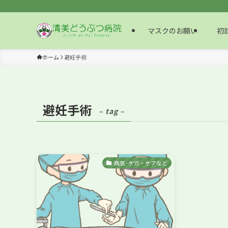
マスクのお願い
初診
ホーム
避妊手術
避妊手術
– tag –
病気･ケガ・ケアなど