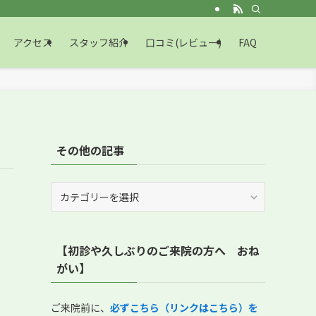
アクセス
スタッフ紹介
口コミ(レビュー)
FAQ
その他の記事
そ
の
他
の
【初診や久しぶりのご来院の方へ おね
記
事
がい】
ご来院前に、
必ずこちら（リンクはこちら）を