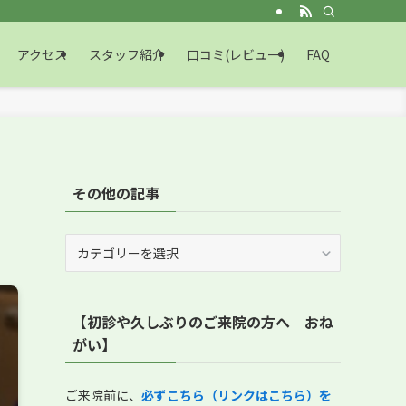
アクセス
スタッフ紹介
口コミ(レビュー)
FAQ
その他の記事
そ
の
他
の
【初診や久しぶりのご来院の方へ おね
記
事
がい】
ご来院前に、
必ずこちら（リンクはこちら）を